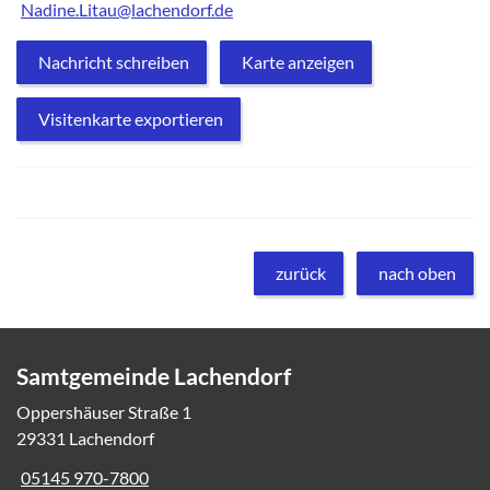
Nadine.Litau@lachendorf.de
Nachricht schreiben
Karte anzeigen
Visitenkarte exportieren
zurück
nach oben
Samtgemeinde Lachendorf
Oppershäuser Straße 1
29331 Lachendorf
05145 970-7800