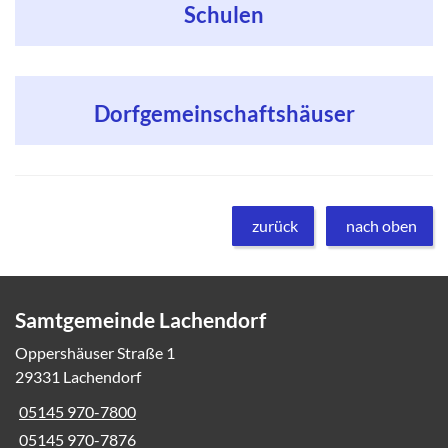
Schulen
Dorfgemeinschaftshäuser
zurück
nach oben
Samtgemeinde Lachendorf
Oppershäuser Straße 1
29331 Lachendorf
05145 970-7800
05145 970-7876