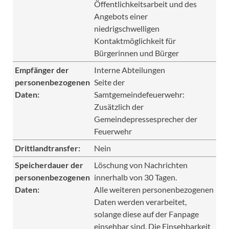
Öffentlichkeitsarbeit und des
Angebots einer
niedrigschwelligen
Kontaktmöglichkeit für
Bürgerinnen und Bürger
Empfänger der
Interne Abteilungen
personenbezogenen
Seite der
Daten:
Samtgemeindefeuerwehr:
Zusätzlich der
Gemeindepressesprecher der
Feuerwehr
Drittlandtransfer:
Nein
Speicherdauer der
Löschung von Nachrichten
personenbezogenen
innerhalb von 30 Tagen.
Daten:
Alle weiteren personenbezogenen
Daten werden verarbeitet,
solange diese auf der Fanpage
einsehbar sind. Die Einsehbarkeit