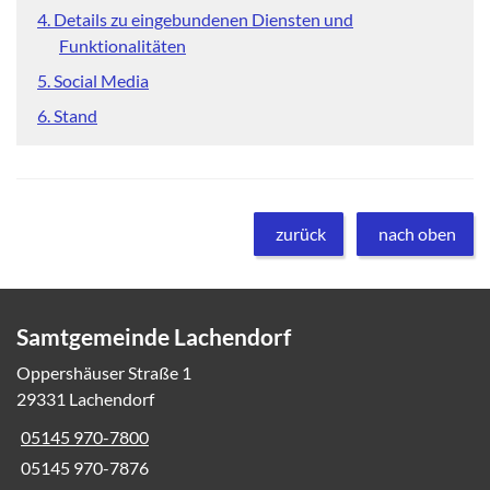
4. Details zu eingebundenen Diensten und
Funktionalitäten
5. Social Media
6. Stand
zurück
nach oben
Samtgemeinde Lachendorf
Oppershäuser Straße 1
29331 Lachendorf
05145 970-7800
05145 970-7876