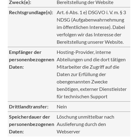
Zweck(e):
Bereitstellung der Website
Rechtsgrundlage(n):
Art. 6 Abs. 1 e) DSGVO i. V. m. § 3
NDSG (Aufgabenwahrnehmung
im öffentlichen Interesse). Dabei
verfolgen wir das Interesse der
Bereitstellung unserer Website.
Empfänger der
Hosting-Provider, interne
personenbezogenen
Abteilungen und die dort tätigen
Daten:
Mitarbeiter die Zugriff auf die
Daten zur Erfüllung der
obengenannten Zwecke
benötigen, externer Dienstleister
für technischen Support
Drittlandtransfer:
Nein
Speicherdauer der
Löschung unmittelbar nach
personenbezogenen
Auslieferung durch den
Daten:
Webserver