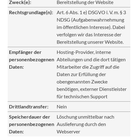
Zweck(e):
Bereitstellung der Website
Rechtsgrundlage(n):
Art. 6 Abs. 1 e) DSGVO i. V. m. § 3
NDSG (Aufgabenwahrnehmung
im öffentlichen Interesse). Dabei
verfolgen wir das Interesse der
Bereitstellung unserer Website.
Empfänger der
Hosting-Provider, interne
personenbezogenen
Abteilungen und die dort tätigen
Daten:
Mitarbeiter die Zugriff auf die
Daten zur Erfüllung der
obengenannten Zwecke
benötigen, externer Dienstleister
für technischen Support
Drittlandtransfer:
Nein
Speicherdauer der
Löschung unmittelbar nach
personenbezogenen
Auslieferung durch den
Daten:
Webserver