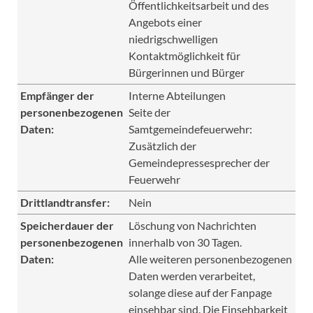
Öffentlichkeitsarbeit und des
Angebots einer
niedrigschwelligen
Kontaktmöglichkeit für
Bürgerinnen und Bürger
Empfänger der
Interne Abteilungen
personenbezogenen
Seite der
Daten:
Samtgemeindefeuerwehr:
Zusätzlich der
Gemeindepressesprecher der
Feuerwehr
Drittlandtransfer:
Nein
Speicherdauer der
Löschung von Nachrichten
personenbezogenen
innerhalb von 30 Tagen.
Daten:
Alle weiteren personenbezogenen
Daten werden verarbeitet,
solange diese auf der Fanpage
einsehbar sind. Die Einsehbarkeit