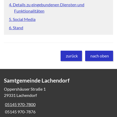
4. Details zu eingebundenen Diensten und
Funktionalitäten
5. Social Media
6. Stand
zurück
nach oben
Samtgemeinde Lachendorf
Oppershäuser Straße 1
29331 Lachendorf
05145 970-7800
05145 970-7876