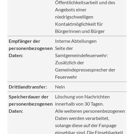
Öffentlichkeitsarbeit und des
Angebots einer
niedrigschwelligen
Kontaktmöglichkeit für
Bürgerinnen und Bürger
Empfänger der
Interne Abteilungen
personenbezogenen
Seite der
Daten:
Samtgemeindefeuerwehr:
Zusätzlich der
Gemeindepressesprecher der
Feuerwehr
Drittlandtransfer:
Nein
Speicherdauer der
Löschung von Nachrichten
personenbezogenen
innerhalb von 30 Tagen.
Daten:
Alle weiteren personenbezogenen
Daten werden verarbeitet,
solange diese auf der Fanpage
einsehbar sind. Die Einsehbarkeit