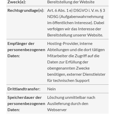
Zweck(e):
Bereitstellung der Website
Rechtsgrundlage(n):
Art. 6 Abs. 1 e) DSGVO i. V. m. § 3
NDSG (Aufgabenwahrnehmung
im öffentlichen Interesse). Dabei
verfolgen wir das Interesse der
Bereitstellung unserer Website.
Empfänger der
Hosting-Provider, interne
personenbezogenen
Abteilungen und die dort tätigen
Daten:
Mitarbeiter die Zugriff auf die
Daten zur Erfüllung der
obengenannten Zwecke
benötigen, externer Dienstleister
für technischen Support
Drittlandtransfer:
Nein
Speicherdauer der
Löschung unmittelbar nach
personenbezogenen
Auslieferung durch den
Daten:
Webserver