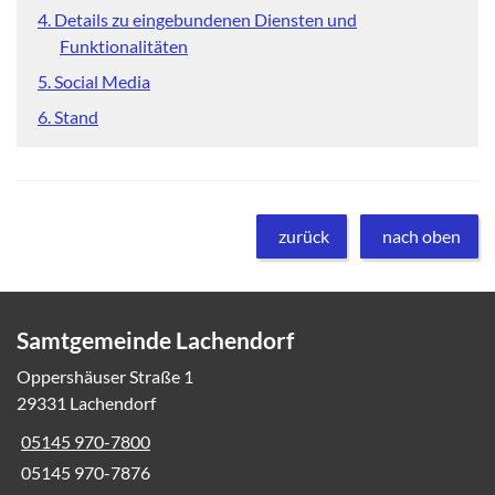
4. Details zu eingebundenen Diensten und
Funktionalitäten
5. Social Media
6. Stand
zurück
nach oben
Samtgemeinde Lachendorf
Oppershäuser Straße 1
29331 Lachendorf
05145 970-7800
05145 970-7876