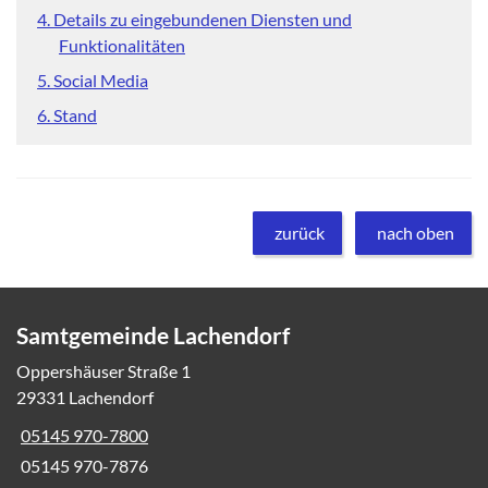
4. Details zu eingebundenen Diensten und
Funktionalitäten
5. Social Media
6. Stand
zurück
nach oben
Samtgemeinde Lachendorf
Oppershäuser Straße 1
29331 Lachendorf
05145 970-7800
05145 970-7876