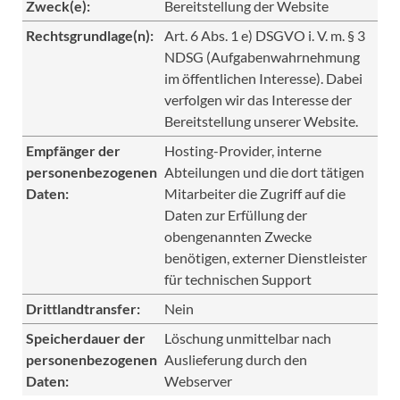
Zweck(e):
Bereitstellung der Website
Rechtsgrundlage(n):
Art. 6 Abs. 1 e) DSGVO i. V. m. § 3
NDSG (Aufgabenwahrnehmung
im öffentlichen Interesse). Dabei
verfolgen wir das Interesse der
Bereitstellung unserer Website.
Empfänger der
Hosting-Provider, interne
personenbezogenen
Abteilungen und die dort tätigen
Daten:
Mitarbeiter die Zugriff auf die
Daten zur Erfüllung der
obengenannten Zwecke
benötigen, externer Dienstleister
für technischen Support
Drittlandtransfer:
Nein
Speicherdauer der
Löschung unmittelbar nach
personenbezogenen
Auslieferung durch den
Daten:
Webserver