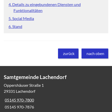
4. Details zu eingebundenen Diensten und
Funktionalitäten
5. Social Media
6. Stand
zurück
nach oben
Samtgemeinde Lachendorf
Oppershäuser Straße 1
29331 Lachendorf
05145 970-7800
05145 970-7876