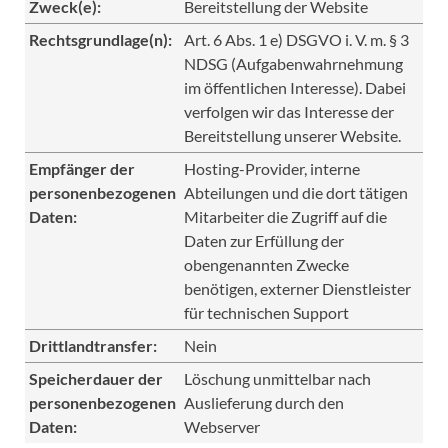
Zweck(e):
Bereitstellung der Website
Rechtsgrundlage(n):
Art. 6 Abs. 1 e) DSGVO i. V. m. § 3
NDSG (Aufgabenwahrnehmung
im öffentlichen Interesse). Dabei
verfolgen wir das Interesse der
Bereitstellung unserer Website.
Empfänger der
Hosting-Provider, interne
personenbezogenen
Abteilungen und die dort tätigen
Daten:
Mitarbeiter die Zugriff auf die
Daten zur Erfüllung der
obengenannten Zwecke
benötigen, externer Dienstleister
für technischen Support
Drittlandtransfer:
Nein
Speicherdauer der
Löschung unmittelbar nach
personenbezogenen
Auslieferung durch den
Daten:
Webserver