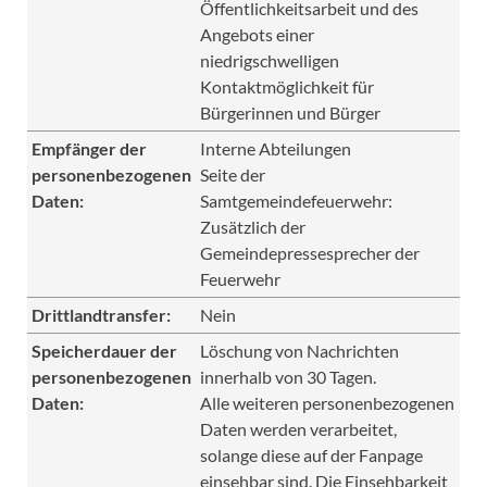
Öffentlichkeitsarbeit und des
Angebots einer
niedrigschwelligen
Kontaktmöglichkeit für
Bürgerinnen und Bürger
Empfänger der
Interne Abteilungen
personenbezogenen
Seite der
Daten:
Samtgemeindefeuerwehr:
Zusätzlich der
Gemeindepressesprecher der
Feuerwehr
Drittlandtransfer:
Nein
Speicherdauer der
Löschung von Nachrichten
personenbezogenen
innerhalb von 30 Tagen.
Daten:
Alle weiteren personenbezogenen
Daten werden verarbeitet,
solange diese auf der Fanpage
einsehbar sind. Die Einsehbarkeit