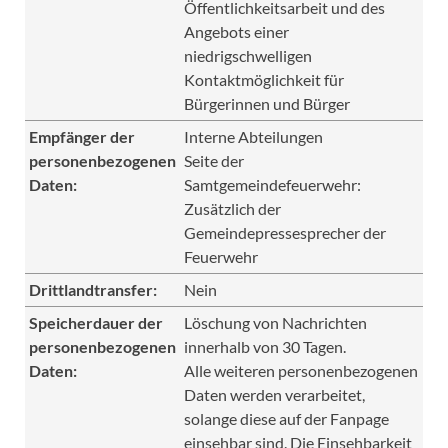
Öffentlichkeitsarbeit und des
Angebots einer
niedrigschwelligen
Kontaktmöglichkeit für
Bürgerinnen und Bürger
Empfänger der
Interne Abteilungen
personenbezogenen
Seite der
Daten:
Samtgemeindefeuerwehr:
Zusätzlich der
Gemeindepressesprecher der
Feuerwehr
Drittlandtransfer:
Nein
Speicherdauer der
Löschung von Nachrichten
personenbezogenen
innerhalb von 30 Tagen.
Daten:
Alle weiteren personenbezogenen
Daten werden verarbeitet,
solange diese auf der Fanpage
einsehbar sind. Die Einsehbarkeit