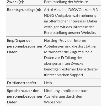
Zweck(e):
Bereitstellung der Website
Rechtsgrundlage(n):
Art. 6 Abs. 1 e) DSGVO i. V. m. § 3
NDSG (Aufgabenwahrnehmung
im öffentlichen Interesse). Dabei
verfolgen wir das Interesse der
Bereitstellung unserer Website.
Empfänger der
Hosting-Provider, interne
personenbezogenen
Abteilungen und die dort tätigen
Daten:
Mitarbeiter die Zugriff auf die
Daten zur Erfüllung der
obengenannten Zwecke
benötigen, externer Dienstleister
für technischen Support
Drittlandtransfer:
Nein
Speicherdauer der
Löschung unmittelbar nach
personenbezogenen
Auslieferung durch den
Daten:
Webserver