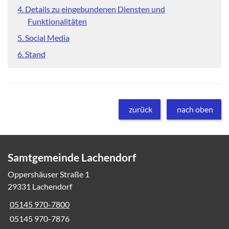
4. Details zu eingebundenen Diensten und
Funktionalitäten
5. Social Media
6. Stand
zurück
nach oben
Samtgemeinde Lachendorf
Oppershäuser Straße 1
29331 Lachendorf
05145 970-7800
05145 970-7876